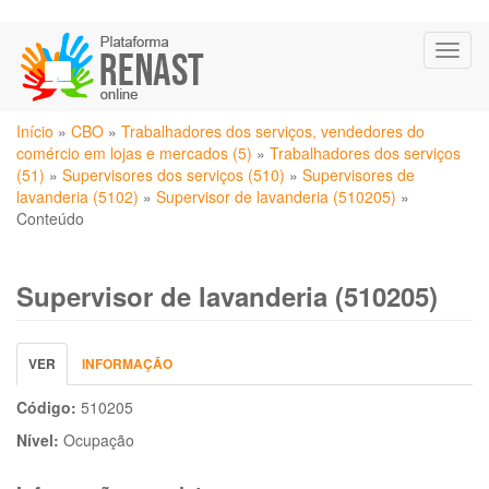
Pular
Toggl
para
naviga
o
conteúdo
Você
principal
Início
»
CBO
»
Trabalhadores dos serviços, vendedores do
está
comércio em lojas e mercados (5)
»
Trabalhadores dos serviços
aqui
(51)
»
Supervisores dos serviços (510)
»
Supervisores de
lavanderia (5102)
»
Supervisor de lavanderia (510205)
»
Conteúdo
Supervisor de lavanderia (510205)
Abas
VER
(ABA
INFORMAÇÃO
primárias
ATIVA)
Código:
510205
Nível:
Ocupação