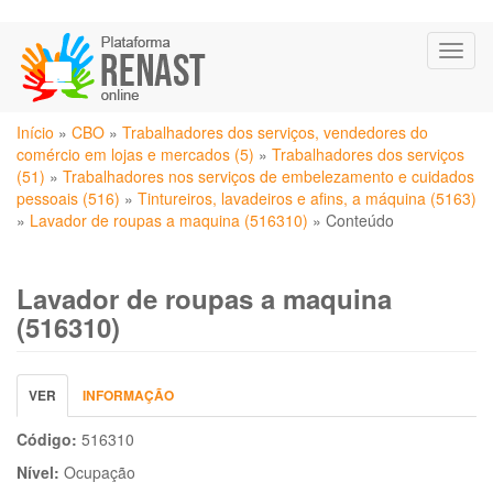
Pular
Toggl
para
naviga
o
conteúdo
Você
principal
Início
»
CBO
»
Trabalhadores dos serviços, vendedores do
está
comércio em lojas e mercados (5)
»
Trabalhadores dos serviços
aqui
(51)
»
Trabalhadores nos serviços de embelezamento e cuidados
pessoais (516)
»
Tintureiros, lavadeiros e afins, a máquina (5163)
»
Lavador de roupas a maquina (516310)
»
Conteúdo
Lavador de roupas a maquina
(516310)
Abas
VER
(ABA
INFORMAÇÃO
primárias
ATIVA)
Código:
516310
Nível:
Ocupação