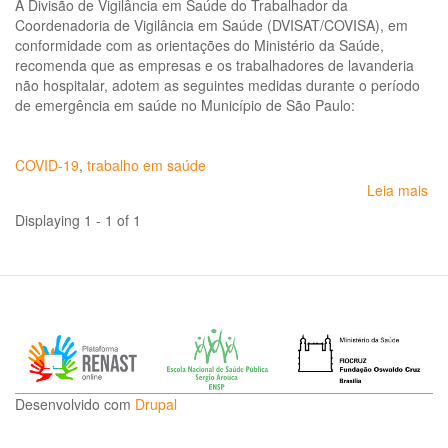
A Divisão de Vigilância em Saúde do Trabalhador da
Coordenadoria de Vigilância em Saúde (DVISAT/COVISA), em
conformidade com as orientações do Ministério da Saúde,
recomenda que as empresas e os trabalhadores de lavanderia
não hospitalar, adotem as seguintes medidas durante o período
de emergência em saúde no Município de São Paulo:
COVID-19
,
trabalho em saúde
Leia mais
so
Re
Displaying 1 - 1 of 1
às
em
ao
tr
de 
nã
hos
da
pa
Desenvolvido com
Drupal
do
co