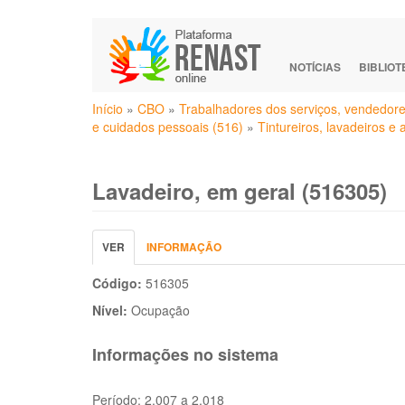
Pular
para
o
NOTÍCIAS
BIBLIO
conteúdo
Você
principal
Início
»
CBO
»
Trabalhadores dos serviços, vendedore
está
e cuidados pessoais (516)
»
Tintureiros, lavadeiros e
aqui
Lavadeiro, em geral (516305)
Abas
VER
(ABA
INFORMAÇÃO
primárias
ATIVA)
Código:
516305
Nível:
Ocupação
Informações no sistema
Período:
2.007 a 2.018