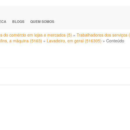
TECA
BLOGS
QUEM SOMOS
s do comércio em lojas e mercados (5)
»
Trabalhadores dos serviços 
 afins, a máquina (5163)
»
Lavadeiro, em geral (516305)
»
Conteúdo