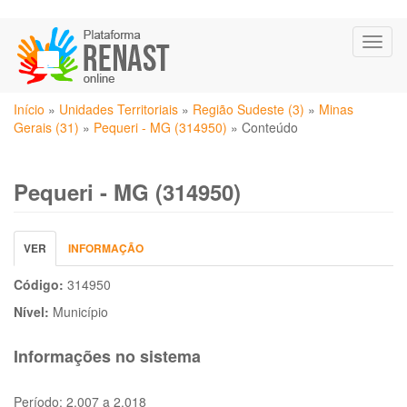
Pular
Toggl
para
naviga
o
conteúdo
Você
principal
Início
»
Unidades Territoriais
»
Região Sudeste (3)
»
Minas
está
Gerais (31)
»
Pequeri - MG (314950)
»
Conteúdo
aqui
Pequeri - MG (314950)
Abas
VER
(ABA
INFORMAÇÃO
primárias
ATIVA)
Código:
314950
Nível:
Município
Informações no sistema
Período:
2.007 a 2.018