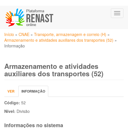
Pular
Toggl
para
naviga
o
conteúdo
Você
principal
Início
»
CNAE
»
Transporte, armazenagem e correio (H)
»
está
Armazenamento e atividades auxiliares dos transportes (52)
»
aqui
Informação
Armazenamento e atividades
auxiliares dos transportes (52)
Abas
VER
INFORMAÇÃO
(ABA
primárias
ATIVA)
Código:
52
Nível:
Divisão
Informações no sistema