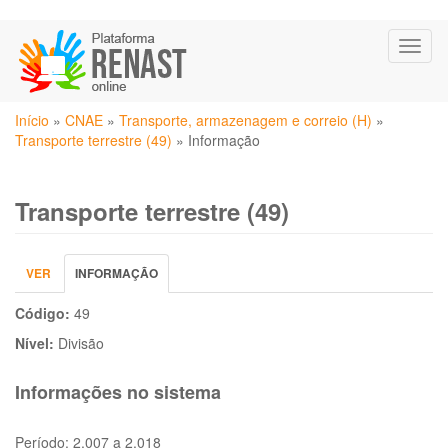
Pular
Toggl
para
naviga
o
conteúdo
Você
principal
Início
»
CNAE
»
Transporte, armazenagem e correio (H)
»
está
Transporte terrestre (49)
»
Informação
aqui
Transporte terrestre (49)
Abas
VER
INFORMAÇÃO
(ABA
primárias
ATIVA)
Código:
49
Nível:
Divisão
Informações no sistema
Período:
2.007 a 2.018