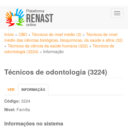
Pular
Toggl
para
naviga
o
conteúdo
Você
principal
Início
»
CBO
»
Técnicos de nivel médio (3)
»
Técnicos de nível
está
médio das ciências biológicas, bioquímicas, da saúde e afins (32)
aqui
»
Técnicos da ciência da saúde humana (322)
»
Técnicos de
odontologia (3224)
»
Informação
Técnicos de odontologia (3224)
Abas
VER
INFORMAÇÃO
(ABA
primárias
ATIVA)
Código:
3224
Nível:
Família
Informações no sistema