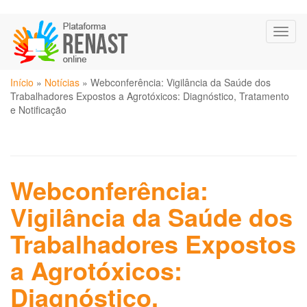
Pular
Toggl
para
naviga
o
conteúdo
Você
principal
Início
»
Notícias
»
Webconferência: Vigilância da Saúde dos
está
Trabalhadores Expostos a Agrotóxicos: Diagnóstico, Tratamento
aqui
e Notificação
Webconferência:
Vigilância da Saúde dos
Trabalhadores Expostos
a Agrotóxicos:
Diagnóstico,