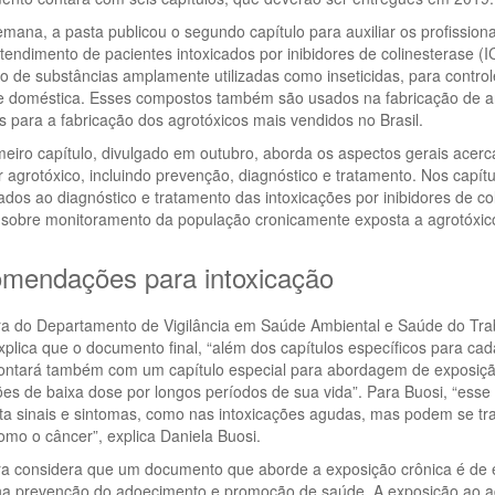
mana, a pasta publicou o segundo capítulo para auxiliar os profissio
tendimento de pacientes intoxicados por inibidores de colinesterase (I
 de substâncias amplamente utilizadas como inseticidas, para contro
e doméstica. Esses compostos também são usados na fabricação de arm
os para a fabricação dos agrotóxicos mais vendidos no Brasil.
meiro capítulo, divulgado em outubro, aborda os aspectos gerais acer
 agrotóxico, incluindo prevenção, diagnóstico e tratamento. Nos capít
ados ao diagnóstico e tratamento das intoxicações por inibidores de c
o sobre monitoramento da população cronicamente exposta a agrotóxic
mendações para intoxicação
ora do Departamento de Vigilância em Saúde Ambiental e Saúde do Tra
xplica que o documento final, “além dos capítulos específicos para ca
 contará também com um capítulo especial para abordagem de exposiç
es de baixa dose por longos períodos de sua vida”. Para Buosi, “esse 
ta sinais e sintomas, como nas intoxicações agudas, mas podem se tr
mo o câncer”, explica Daniela Buosi.
ra considera que um documento que aborde a exposição crônica é de e
na prevenção do adoecimento e promoção de saúde. A exposição ao ag