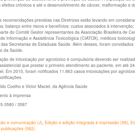
 efeitos crônicos e até o desenvolvimento de câncer, malformação e d
s recomendações previstas nas Diretrizes estão levando em considera
cas; balanço entre riscos e benefícios; custos associados à intervenção;
arte do Comitê Gestor representantes da Associação Brasileira de Ce
de Informação e Assistência Toxicológica (CIATOX), médicos toxicologi
o das Secretarias de Estaduais Saúde. Além desses, foram convidados
io da Saúde.
cação de intoxicação por agrotóxico é compulsória devendo ser realiza
assistencial que prestar o primeiro atendimento ao paciente, em até 2
el. Em 2015, foram notificados 11.863 casos intoxicações por agrotóxi
otificações.
ldo Coelho e Victor Maciel, da Agência Saúde
ento à imprensa
15-3580 / 3587
ção e comunicação (J)
,
Edição e edição integrada à impressão (58)
,
Ed
 publicações (582)