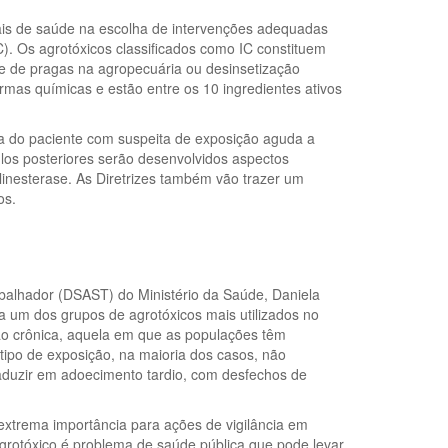
nais de saúde na escolha de intervenções adequadas
C). Os agrotóxicos classificados como IC constituem
le de pragas na agropecuária ou desinsetização
as químicas e estão entre os 10 ingredientes ativos
ca do paciente com suspeita de exposição aguda a
ulos posteriores serão desenvolvidos aspectos
olinesterase. As Diretrizes também vão trazer um
os.
balhador (DSAST) do Ministério da Saúde, Daniela
da um dos grupos de agrotóxicos mais utilizados no
ão crônica, aquela em que as populações têm
tipo de exposição, na maioria dos casos, não
aduzir em adoecimento tardio, com desfechos de
xtrema importância para ações de vigilância em
rotóxico é problema de saúde pública que pode levar