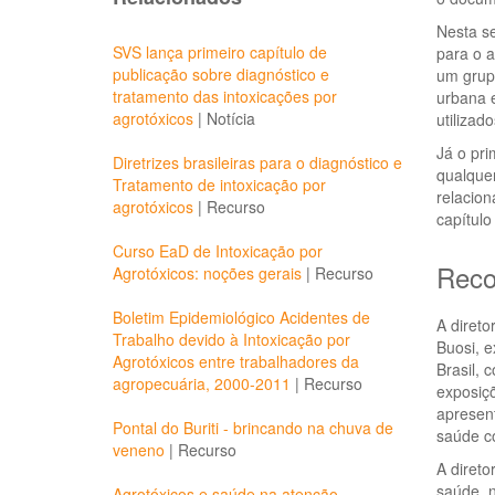
Nesta se
SVS lança primeiro capítulo de
para o a
publicação sobre diagnóstico e
um grupo
tratamento das intoxicações por
urbana 
agrotóxicos
|
Notícia
utilizad
Já o pri
Diretrizes brasileiras para o diagnóstico e
qualquer
Tratamento de intoxicação por
relacion
agrotóxicos
|
Recurso
capítul
Curso EaD de Intoxicação por
Reco
Agrotóxicos: noções gerais
|
Recurso
Boletim Epidemiológico Acidentes de
A diret
Trabalho devido à Intoxicação por
Buosi, e
Agrotóxicos entre trabalhadores da
Brasil,
agropecuária, 2000-2011
|
Recurso
exposiçõ
apresen
Pontal do Buriti - brincando na chuva de
saúde co
veneno
|
Recurso
A direto
saúde, 
Agrotóxicos e saúde na atenção