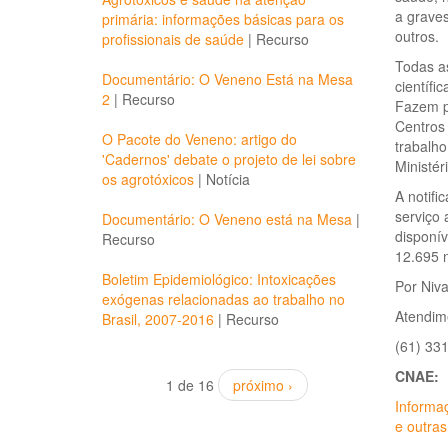
a graves
primária: informações básicas para os
outros.
profissionais de saúde
|
Recurso
Todas a
Documentário: O Veneno Está na Mesa
científi
2
|
Recurso
Fazem p
Centros 
O Pacote do Veneno: artigo do
trabalh
'Cadernos' debate o projeto de lei sobre
Ministér
os agrotóxicos
|
Notícia
A notifi
serviço 
Documentário: O Veneno está na Mesa
|
disponív
Recurso
12.695 n
Boletim Epidemiológico: Intoxicações
Por Niva
exógenas relacionadas ao trabalho no
Atendim
Brasil, 2007-2016
|
Recurso
(61) 33
CNAE:
1 de 16
próximo ›
Informa
e outras