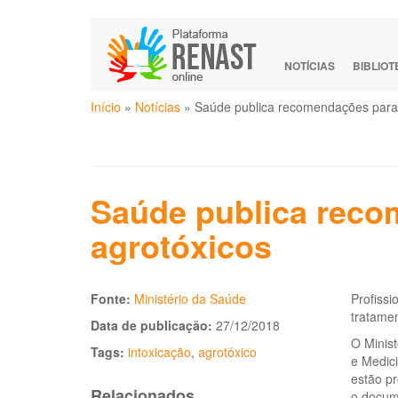
Pular
para
o
NOTÍCIAS
BIBLIO
conteúdo
Você
principal
Início
»
Notícias
»
Saúde publica recomendações para 
está
aqui
Saúde publica reco
agrotóxicos
Fonte:
Ministério da Saúde
Profissi
tratame
Data de publicação:
27/12/2018
O Minist
Tags:
intoxicação
,
agrotóxico
e Medici
estão pr
Relacionados
o docum