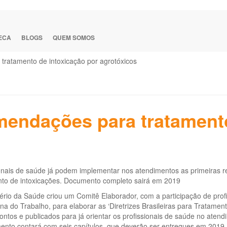
TECA
BLOGS
QUEM SOMOS
tratamento de intoxicação por agrotóxicos
mendações para tratamento
onais de saúde já podem implementar nos atendimentos as primeiras r
nto de intoxicações. Documento completo sairá em 2019
ério da Saúde criou um Comitê Elaborador, com a participação de prof
na do Trabalho, para elaborar as ‘Diretrizes Brasileiras para Tratament
ontos e publicados para já orientar os profissionais de saúde no aten
ento contará com seis capítulos, que deverão ser entregues em 2019.