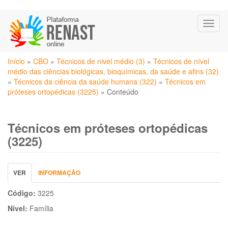
Pular
Toggl
para
naviga
o
conteúdo
Você
principal
Início
»
CBO
»
Técnicos de nivel médio (3)
»
Técnicos de nível
está
médio das ciências biológicas, bioquímicas, da saúde e afins (32)
aqui
»
Técnicos da ciência da saúde humana (322)
»
Técnicos em
próteses ortopédicas (3225)
»
Conteúdo
Técnicos em próteses ortopédicas
(3225)
Abas
VER
(ABA
INFORMAÇÃO
primárias
ATIVA)
Código:
3225
Nível:
Família