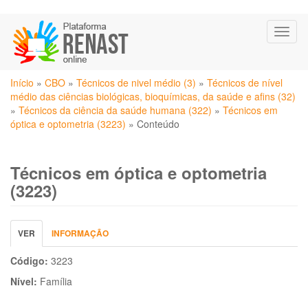
Pular
Toggl
para
naviga
o
conteúdo
Você
principal
Início
»
CBO
»
Técnicos de nivel médio (3)
»
Técnicos de nível
está
médio das ciências biológicas, bioquímicas, da saúde e afins (32)
aqui
»
Técnicos da ciência da saúde humana (322)
»
Técnicos em
óptica e optometria (3223)
»
Conteúdo
Técnicos em óptica e optometria
(3223)
Abas
VER
(ABA
INFORMAÇÃO
primárias
ATIVA)
Código:
3223
Nível:
Família