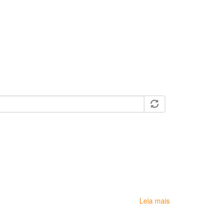
Leia mais
sobre
CEREST
Regional