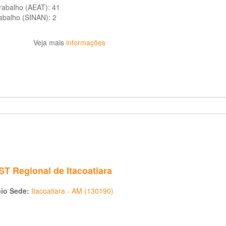
trabalho (AEAT):
41
rabalho (SINAN):
2
Veja mais
informações
T Regional de Itacoatiara
pio Sede:
Itacoatiara - AM (130190)