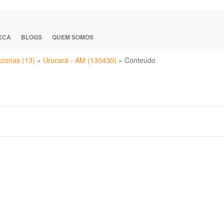
TECA
BLOGS
QUEM SOMOS
zonas (13)
»
Urucará - AM (130430)
»
Conteúdo