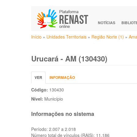
Pular
para
o
NOTÍCIAS
BIBLIO
conteúdo
Você
principal
Início
»
Unidades Territoriais
»
Região Norte (1)
»
Ama
está
aqui
Urucará - AM (130430)
Abas
VER
(ABA
INFORMAÇÃO
primárias
ATIVA)
Código:
130430
Nível:
Município
Informações no sistema
Período:
2.007 a 2.018
Número total de vínculos (RAIS):
11.186