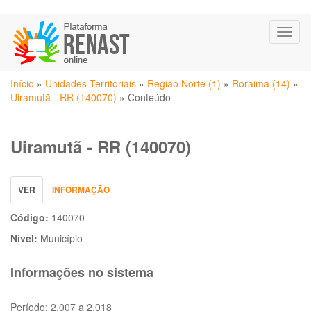
Pular
Toggl
para
naviga
o
conteúdo
Você
principal
Início
»
Unidades Territoriais
»
Região Norte (1)
»
Roraima (14)
»
está
Uiramutã - RR (140070)
»
Conteúdo
aqui
Uiramutã - RR (140070)
Abas
VER
(ABA
INFORMAÇÃO
primárias
ATIVA)
Código:
140070
Nível:
Município
Informações no sistema
Período:
2.007 a 2.018