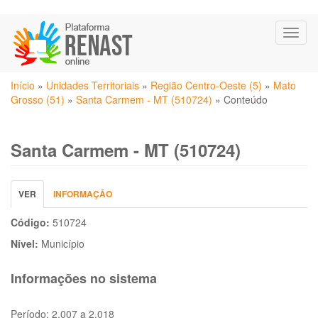
Pular
Toggl
para
naviga
o
conteúdo
Você
principal
Início
»
Unidades Territoriais
»
Região Centro-Oeste (5)
»
Mato
está
Grosso (51)
»
Santa Carmem - MT (510724)
»
Conteúdo
aqui
Santa Carmem - MT (510724)
Abas
VER
(ABA
INFORMAÇÃO
primárias
ATIVA)
Código:
510724
Nível:
Município
Informações no sistema
Período:
2.007 a 2.018