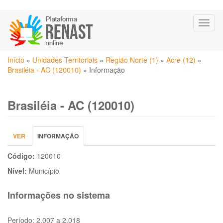
Pular
Toggl
para
naviga
o
conteúdo
Você
principal
Início
»
Unidades Territoriais
»
Região Norte (1)
»
Acre (12)
»
está
Brasiléia - AC (120010)
»
Informação
aqui
Brasiléia - AC (120010)
Abas
VER
INFORMAÇÃO
(ABA
primárias
ATIVA)
Código:
120010
Nível:
Município
Informações no sistema
Período:
2.007 a 2.018