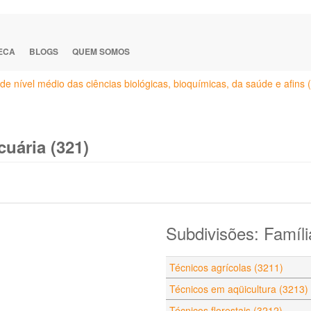
TECA
BLOGS
QUEM SOMOS
de nível médio das ciências biológicas, bioquímicas, da saúde e afins 
uária (321)
Subdivisões: Famíli
Técnicos agrícolas (3211)
Técnicos em aqüicultura (3213)
Técnicos florestais (3212)