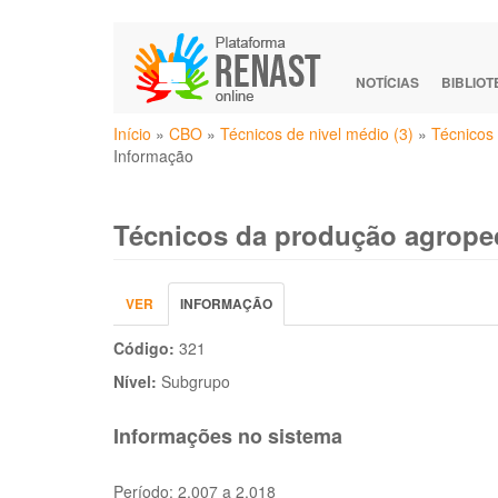
Pular
para
o
NOTÍCIAS
BIBLIO
conteúdo
Você
principal
Início
»
CBO
»
Técnicos de nivel médio (3)
»
Técnicos 
está
Informação
aqui
Técnicos da produção agropec
Abas
VER
INFORMAÇÃO
(ABA
primárias
ATIVA)
Código:
321
Nível:
Subgrupo
Informações no sistema
Período:
2.007 a 2.018