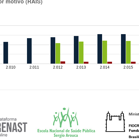
r motivo (RAIS)
2.010
2.011
2.012
2.013
2.014
2.015