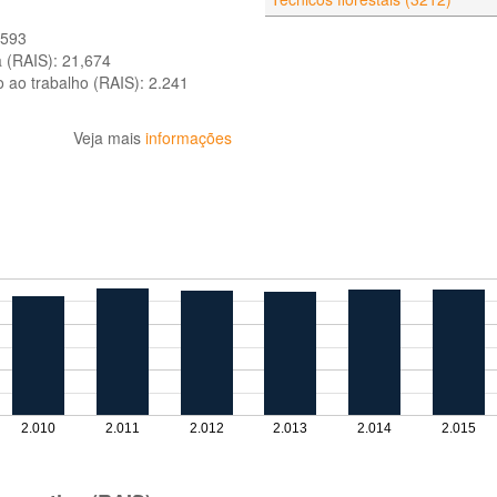
.593
a (RAIS):
21,674
o ao trabalho (RAIS):
2.241
Veja mais
informações
2.010
2.011
2.012
2.013
2.014
2.015