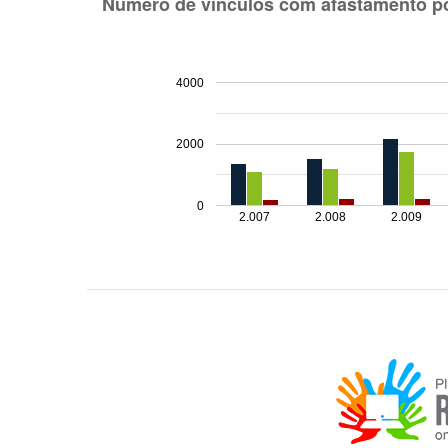
Número de vínculos com afastamento po
4000
2000
0
2.007
2.008
2.009