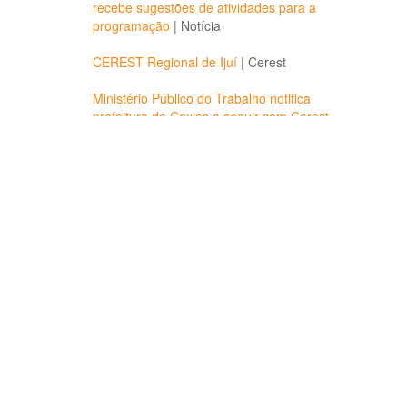
recebe sugestões de atividades para a
programação
|
Notícia
CEREST Regional de Ijuí
|
Cerest
Ministério Público do Trabalho notifica
prefeitura de Caxias a seguir com Cerest
|
Notícia
CEREST Regional de Santa Cruz do Sul
(Cerest Vales)
|
Cerest
Cerest destaca trabalho com sindicatos
|
Notícia
‹ anterior
2 de 13
próximo ›