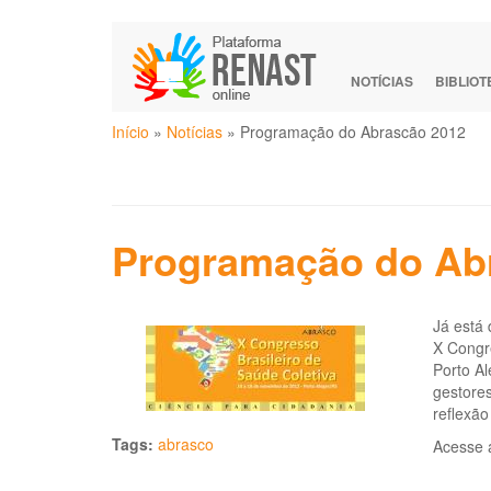
Pular
para
o
NOTÍCIAS
BIBLIO
conteúdo
Você
principal
Início
»
Notícias
»
Programação do Abrascão 2012
está
aqui
Programação do Ab
Já está 
X Congr
Porto Al
gestores
reflexão
Tags:
abrasco
Acesse