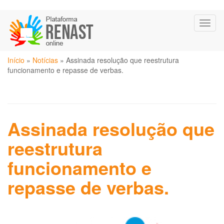
Pular
Toggl
para
naviga
o
conteúdo
Você
principal
Início
»
Notícias
»
Assinada resolução que reestrutura
está
funcionamento e repasse de verbas.
aqui
Assinada resolução que
reestrutura
funcionamento e
repasse de verbas.