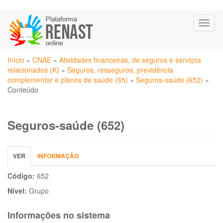
Pular
Toggl
para
naviga
o
conteúdo
Você
principal
Início
»
CNAE
»
Atividades financeiras, de seguros e serviços
está
relacionados (K)
»
Seguros, resseguros, previdência
aqui
complementar e planos de saúde (65)
»
Seguros-saúde (652)
»
Conteúdo
Seguros-saúde (652)
Abas
VER
(ABA
INFORMAÇÃO
primárias
ATIVA)
Código:
652
Nível:
Grupo
Informações no sistema