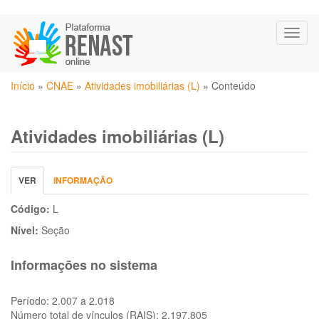
Pular
Toggl
para
naviga
o
conteúdo
Você
principal
Início
»
CNAE
»
Atividades imobiliárias (L)
»
Conteúdo
está
aqui
Atividades imobiliárias (L)
Abas
VER
(ABA
INFORMAÇÃO
primárias
ATIVA)
Código:
L
Nível:
Seção
Informações no sistema
Período:
2.007 a 2.018
Número total de vínculos (RAIS):
2.197.805