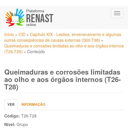
Pular
Toggl
para
naviga
o
conteúdo
Você
principal
Início
»
CID
»
Capítulo XIX - Lesões, envenenamento e algumas
está
outras conseqüências de causas externas (S00-T98)
»
aqui
Queimaduras e corrosões limitadas ao olho e aos órgãos internos
(T26-T28)
»
Conteúdo
Queimaduras e corrosões limitadas
ao olho e aos órgãos internos (T26-
T28)
Abas
VER
(ABA
INFORMAÇÃO
primárias
ATIVA)
Código:
T26-T28
Nível:
Grupo