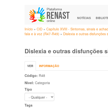
Pular
para
o
NOTÍCIAS
BIBLIO
conteúdo
Você
principal
Início
»
CID
»
Capítulo XVIII - Sintomas, sinais e ach
está
fala e à voz (R47-R49)
»
Dislexia e outras disfunções 
aqui
Dislexia e outras disfunções s
Abas
VER
(ABA
INFORMAÇÃO
primárias
ATIVA)
Código:
R48
Nível:
Categoria
Tipo
Tags