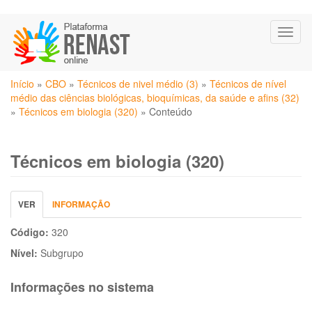
Pular
Toggl
para
naviga
o
conteúdo
Você
principal
Início
»
CBO
»
Técnicos de nivel médio (3)
»
Técnicos de nível
está
médio das ciências biológicas, bioquímicas, da saúde e afins (32)
aqui
»
Técnicos em biologia (320)
»
Conteúdo
Técnicos em biologia (320)
Abas
VER
(ABA
INFORMAÇÃO
primárias
ATIVA)
Código:
320
Nível:
Subgrupo
Informações no sistema