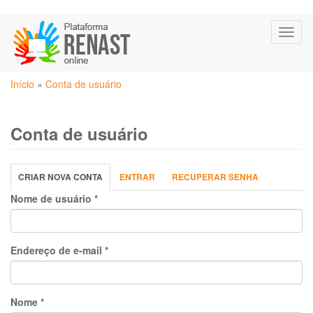
Pular
Toggl
para
naviga
o
conteúdo
Você
principal
Início
»
Conta de usuário
está
aqui
Conta de usuário
Abas
CRIAR NOVA CONTA
(ABA
ENTRAR
RECUPERAR SENHA
primárias
ATIVA)
Nome de usuário
*
Endereço de e-mail
*
Nome
*