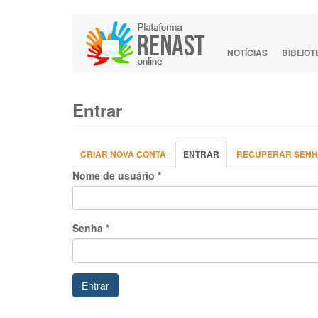
Pular
para
o
NOTÍCIAS
BIBLIO
conteúdo
principal
Entrar
Abas
CRIAR NOVA CONTA
ENTRAR
(ABA
RECUPERAR SEN
primárias
ATIVA)
Nome de usuário
*
Senha
*
Entrar