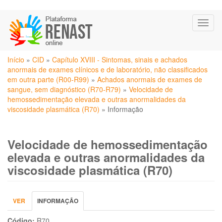
Pular
Toggl
para
naviga
o
conteúdo
Você
principal
Início
»
CID
»
Capítulo XVIII - Sintomas, sinais e achados
está
anormais de exames clínicos e de laboratório, não classificados
aqui
em outra parte (R00-R99)
»
Achados anormais de exames de
sangue, sem diagnóstico (R70-R79)
»
Velocidade de
hemossedimentação elevada e outras anormalidades da
viscosidade plasmática (R70)
»
Informação
Velocidade de hemossedimentação
elevada e outras anormalidades da
viscosidade plasmática (R70)
Abas
VER
INFORMAÇÃO
(ABA
primárias
ATIVA)
Código:
R70