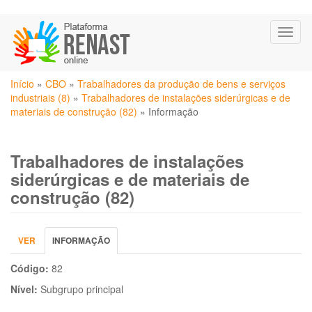
Pular
Toggl
para
naviga
o
conteúdo
Você
principal
Início
»
CBO
»
Trabalhadores da produção de bens e serviços
está
industriais (8)
»
Trabalhadores de instalações siderúrgicas e de
aqui
materiais de construção (82)
»
Informação
Trabalhadores de instalações
siderúrgicas e de materiais de
construção (82)
Abas
VER
INFORMAÇÃO
(ABA
primárias
ATIVA)
Código:
82
Nível:
Subgrupo principal