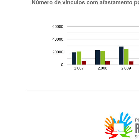
Número de vínculos com afastamento po
60000
40000
20000
0
2.007
2.008
2.009