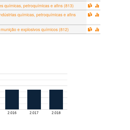
s químicas, petroquímicas e afins (813)
dústrias químicas, petroquímicas e afins
 munição e explosivos químicos (812)
2.016
2.017
2.018