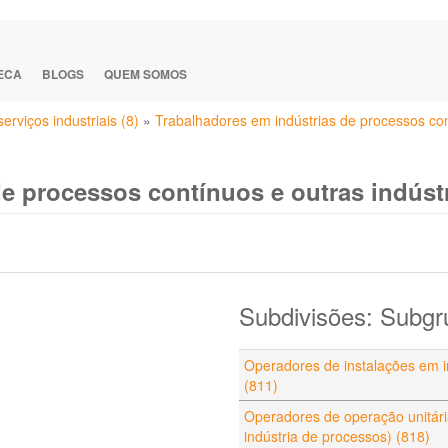
TECA
BLOGS
QUEM SOMOS
rviços industriais (8)
»
Trabalhadores em indústrias de processos cont
e processos contínuos e outras indústr
Subdivisões: Subgr
Operadores de instalações em in
(811)
Operadores de operação unitária
indústria de processos) (818)