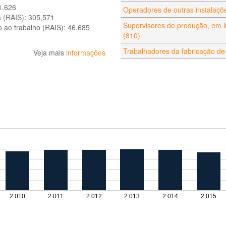
1.626
Operadores de outras instalaçõe
a (RAIS):
305,571
Supervisores de produção, em in
o ao trabalho (RAIS):
46.685
(810)
Trabalhadores da fabricação de
Veja mais
informações
2.010
2.011
2.012
2.013
2.014
2.015