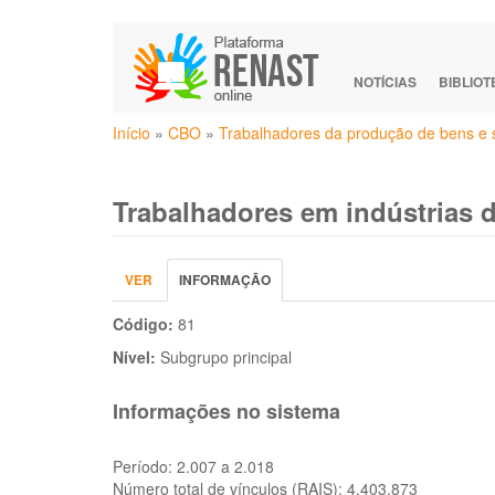
Pular
para
o
NOTÍCIAS
BIBLIO
conteúdo
Você
principal
Início
»
CBO
»
Trabalhadores da produção de bens e se
está
aqui
Trabalhadores em indústrias d
Abas
VER
INFORMAÇÃO
(ABA
primárias
ATIVA)
Código:
81
Nível:
Subgrupo principal
Informações no sistema
Período:
2.007 a 2.018
Número total de vínculos (RAIS):
4.403.873