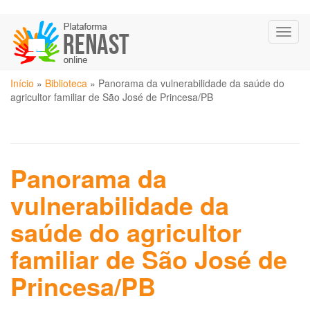
Pular
Toggl
para
naviga
o
conteúdo
Você
principal
Início
»
Biblioteca
»
Panorama da vulnerabilidade da saúde do
está
agricultor familiar de São José de Princesa/PB
aqui
Panorama da
vulnerabilidade da
saúde do agricultor
familiar de São José de
Princesa/PB