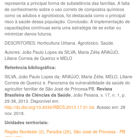
representa a principal forma de subsistência das famílias. A falta
de conhecimento sobre o uso correto de compostos químicos
como os adubos e agrotóxicos, foi destacada como o principal
risco à saúde dessa população. Conclusão: A implementação de
capacitações contínuas seria uma estratégia de se evitar ou
minimizar danos futuros.
DESCRITORES: Horticultura Urbana. Agrotóxico. Saúde.
Autores: João Paulo Lopes da SILVA, Maria Zélia ARAÚJO,
Liliane Correia de Queiroz e MELO
Referência bibliográfica:
SILVA, João Paulo Lopes da; ARAÚJO, Maria Zélia; MELO, Liliane
Correia de Queiroz e. Panorama da vulnerabilidade da saúde do
agricultor familiar de São José de Princesa/PB.
Revista
Brasileira de Ciências da Saúde
, João Pessoa, v. 17, n. 1, p.
29-38, 2013. Disponível em:
http://dx.doi.org/10.4034/RBCS.2013.17.01.04
. Acesso em: 28
nov. 2018.
Unidades territoriais:
Região Nordeste (2)
,
Paraíba (25)
,
São José de Princesa - PB