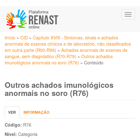
Pular
Toggl
para
naviga
o
conteúdo
Você
principal
Início
»
CID
»
Capítulo XVIII - Sintomas, sinais e achados
está
anormais de exames clínicos e de laboratório, não classificados
aqui
em outra parte (R00-R99)
»
Achados anormais de exames de
sangue, sem diagnóstico (R70-R79)
»
Outros achados
imunológicos anormais no soro (R76)
»
Conteúdo
Outros achados imunológicos
anormais no soro (R76)
Abas
VER
(ABA
INFORMAÇÃO
primárias
ATIVA)
Código:
R76
Nível:
Categoria