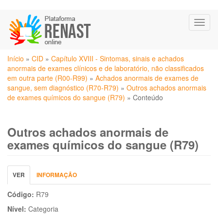
Pular
Toggl
para
naviga
o
conteúdo
Você
principal
Início
»
CID
»
Capítulo XVIII - Sintomas, sinais e achados
está
anormais de exames clínicos e de laboratório, não classificados
aqui
em outra parte (R00-R99)
»
Achados anormais de exames de
sangue, sem diagnóstico (R70-R79)
»
Outros achados anormais
de exames químicos do sangue (R79)
»
Conteúdo
Outros achados anormais de
exames químicos do sangue (R79)
Abas
VER
(ABA
INFORMAÇÃO
primárias
ATIVA)
Código:
R79
Nível:
Categoria