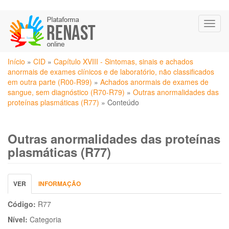
Pular
Toggl
para
naviga
o
conteúdo
Você
principal
Início
»
CID
»
Capítulo XVIII - Sintomas, sinais e achados
está
anormais de exames clínicos e de laboratório, não classificados
aqui
em outra parte (R00-R99)
»
Achados anormais de exames de
sangue, sem diagnóstico (R70-R79)
»
Outras anormalidades das
proteínas plasmáticas (R77)
»
Conteúdo
Outras anormalidades das proteínas
plasmáticas (R77)
Abas
VER
(ABA
INFORMAÇÃO
primárias
ATIVA)
Código:
R77
Nível:
Categoria