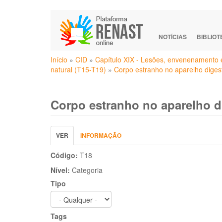
Pular
para
o
NOTÍCIAS
BIBLIO
conteúdo
Você
principal
Início
»
CID
»
Capítulo XIX - Lesões, envenenamento 
está
natural (T15-T19)
»
Corpo estranho no aparelho diges
aqui
Corpo estranho no aparelho di
Abas
VER
(ABA
INFORMAÇÃO
primárias
ATIVA)
Código:
T18
Nível:
Categoria
Tipo
Tags