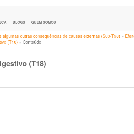
TECA
BLOGS
QUEM SOMOS
e algumas outras conseqüências de causas externas (S00-T98)
»
Efei
tivo (T18)
»
Conteúdo
gestivo (T18)