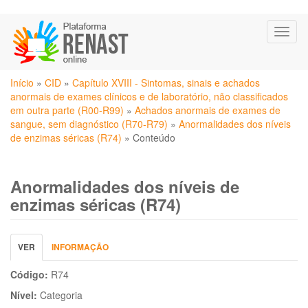
Pular
Toggl
para
naviga
o
conteúdo
Você
principal
Início
»
CID
»
Capítulo XVIII - Sintomas, sinais e achados
está
anormais de exames clínicos e de laboratório, não classificados
aqui
em outra parte (R00-R99)
»
Achados anormais de exames de
sangue, sem diagnóstico (R70-R79)
»
Anormalidades dos níveis
de enzimas séricas (R74)
»
Conteúdo
Anormalidades dos níveis de
enzimas séricas (R74)
Abas
VER
(ABA
INFORMAÇÃO
primárias
ATIVA)
Código:
R74
Nível:
Categoria