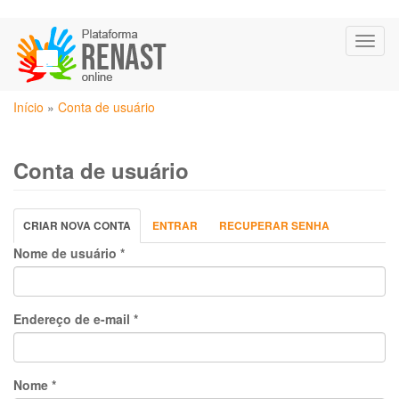
Pular
Toggl
para
naviga
o
conteúdo
Você
principal
Início
»
Conta de usuário
está
aqui
Conta de usuário
Abas
CRIAR NOVA CONTA
(ABA
ENTRAR
RECUPERAR SENHA
primárias
ATIVA)
Nome de usuário
*
Endereço de e-mail
*
Nome
*