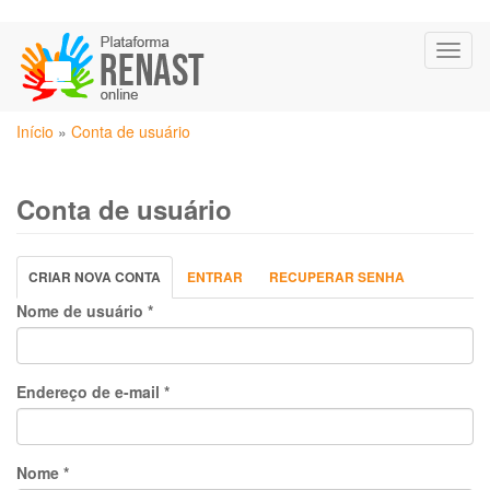
Pular
Toggl
para
naviga
o
conteúdo
Você
principal
Início
»
Conta de usuário
está
aqui
Conta de usuário
Abas
CRIAR NOVA CONTA
(ABA
ENTRAR
RECUPERAR SENHA
primárias
ATIVA)
Nome de usuário
*
Endereço de e-mail
*
Nome
*