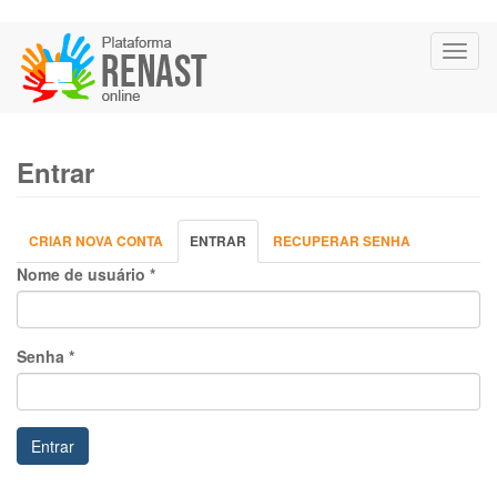
Pular
Toggl
para
naviga
o
conteúdo
principal
Entrar
Abas
CRIAR NOVA CONTA
ENTRAR
(ABA
RECUPERAR SENHA
primárias
ATIVA)
Nome de usuário
*
Senha
*
Entrar