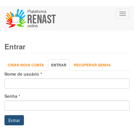
Pular
Toggl
para
naviga
o
conteúdo
principal
Entrar
Abas
CRIAR NOVA CONTA
ENTRAR
(ABA
RECUPERAR SENHA
primárias
ATIVA)
Nome de usuário
*
Senha
*
Entrar