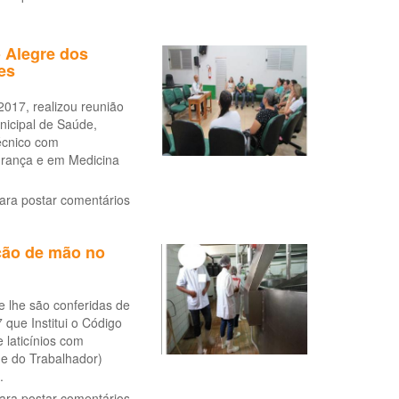
 Alegre dos
es
017, realizou reunião
nicipal de Saúde,
técnico com
rança e em Medicina
ara postar comentários
ação de mão no
 lhe são conferidas de
 que Institui o Código
 laticínios com
e do Trabalhador)
.
ara postar comentários