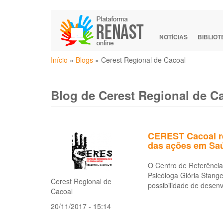
Pular
para
o
NOTÍCIAS
BIBLIO
conteúdo
Você
principal
Início
»
Blogs
»
Cerest Regional de Cacoal
está
aqui
Blog de Cerest Regional de C
CEREST Cacoal re
das ações em Saú
O Centro de Referência
Psicóloga Glória Stang
Cerest Regional de
possibilidade de desen
Cacoal
20/11/2017 - 15:14