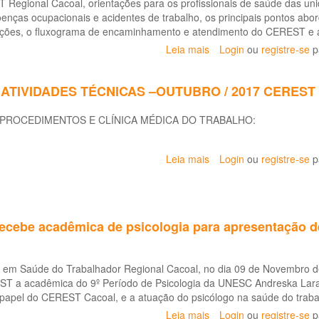
da
Regional Cacoal, orientações para os profissionais de saúde das un
Ji-
Saúde
enças ocupacionais e acidentes de trabalho, os principais pontos abor
Paraná
do
cações, o fluxograma de encaminhamento e atendimento do CEREST e a 
RO.
Homem
Leia mais
sobre
Login
ou
registre-se
p
Trabalhador
CEREST
Cacoal
ATIVIDADES TÉCNICAS –OUTUBRO / 2017 CEREST
realiza
orientações
CEDIMENTOS E CLÍNICA MÉDICA DO TRABALHO:
nas
Unidades
Básicas
Leia mais
sobre
Login
ou
registre-se
p
de
RELATÓRIO
Saúde
DAS
de
ATIVIDADES
Cacoal
TÉCNICAS
sobre
cebe acadêmica de psicologia para apresentação d
–
Doenças
OUTUBRO
Ocupacionais
/
e
a em Saúde do Trabalhador Regional Cacoal, no dia 09 de Novembro d
2017
Acidentes
T a acadêmica do 9º Período de Psicologia da UNESC Andreska Lara 
CEREST
de
o papel do CEREST Cacoal, e a atuação do psicólogo na saúde do traba
CACOAL
Trabalho.
Leia mais
sobre
Login
ou
registre-se
p