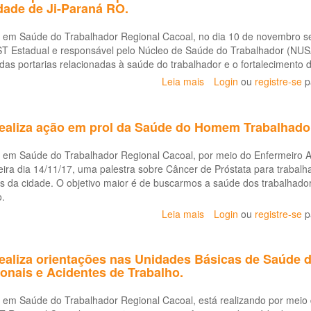
dade de Ji-Paraná RO.
Projeto
concurso
Agrotóxico:
de
Perigo
 em Saúde do Trabalhador Regional Cacoal, no dia 10 de novembro s
redação
que
 Estadual e responsável pelo Núcleo de Saúde do Trabalhador (NUSA
sobre
Mata.
as portarias relacionadas à saúde do trabalhador e o fortalecimento d
prevenção
de
Leia mais
sobre
Login
ou
registre-se
p
acidentes
CEREST
de
Cacoal
trabalho
participa
ealiza ação em prol da Saúde do Homem Trabalhado
para
de
alunos
reunião
 em Saúde do Trabalhador Regional Cacoal, por meio do Enfermeiro A
de
para
feira dia 14/11/17, uma palestra sobre Câncer de Próstata para trabal
ensino
discussão
s da cidade. O objetivo maior é de buscarmos a saúde dos trabalhado
médio.
assuntos
o.
relacionada
Leia mais
sobre
Login
ou
registre-se
p
à
CEREST
saúde
Cacoal
do
realiza
aliza orientações nas Unidades Básicas de Saúde d
trabalhador
ação
nais e Acidentes de Trabalho.
na
em
cidade
prol
 em Saúde do Trabalhador Regional Cacoal, está realizando por meio
de