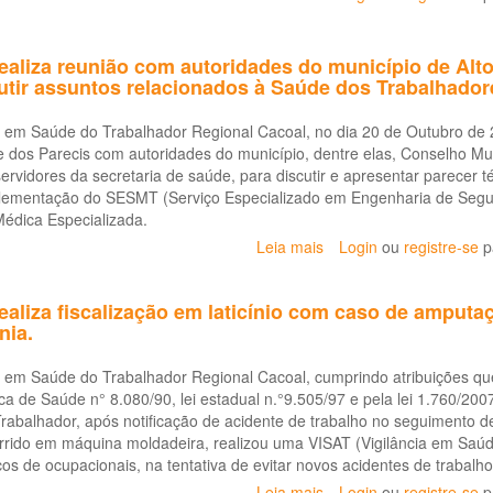
CEREST
Cacoal
recebe
aliza reunião com autoridades do município de Alto
acadêmica
cutir assuntos relacionados à Saúde dos Trabalhador
de
psicologia
 em Saúde do Trabalhador Regional Cacoal, no dia 20 de Outubro de 2
para
e dos Parecis com autoridades do município, dentre elas, Conselho Mu
apresentação
rvidores da secretaria de saúde, para discutir e apresentar parecer 
de
ementação do SESMT (Serviço Especializado em Engenharia de Segu
ações
Médica Especializada.
realizadas
Leia mais
sobre
Login
ou
registre-se
p
CEREST
Cacoal
aliza fiscalização em laticínio com caso de amput
realiza
nia.
reunião
com
 em Saúde do Trabalhador Regional Cacoal, cumprindo atribuições que
autoridades
ca de Saúde n° 8.080/90, lei estadual n.°9.505/97 e pela lei 1.760/2007
do
abalhador, após notificação de acidente de trabalho no seguimento de
município
rido em máquina moldadeira, realizou uma VISAT (Vigilância em Saúd
de
cos de ocupacionais, na tentativa de evitar novos acidentes de trabalho
Alto
Alegre
Leia mais
sobre
Login
ou
registre-se
p