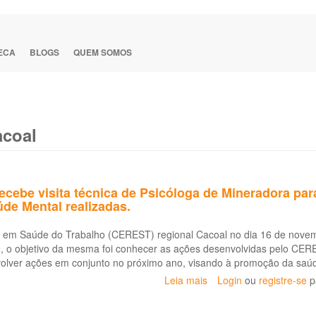
TECA
BLOGS
QUEM SOMOS
acoal
cebe visita técnica de Psicóloga de Mineradora par
de Mental realizadas.
 em Saúde do Trabalho (CEREST) regional Cacoal no dia 16 de novemb
e, o objetivo da mesma foi conhecer as ações desenvolvidas pelo CER
volver ações em conjunto no próximo ano, visando à promoção da saúd
Leia mais
sobre
Login
ou
registre-se
p
CEREST
Cacoal