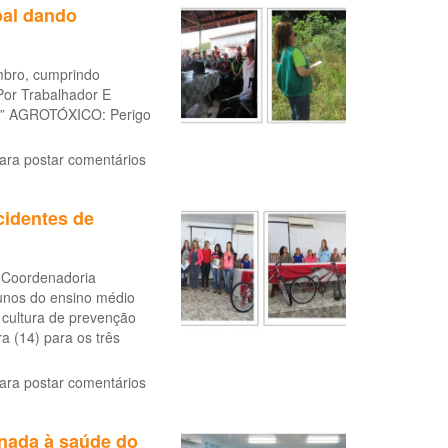
oal dando
mbro, cumprindo
Por Trabalhador E
l.” AGROTÓXICO: Perigo
ara postar comentários
identes de
 Coordenadoria
unos do ensino médio
 cultura de prevenção
a (14) para os três
ara postar comentários
onada à saúde do