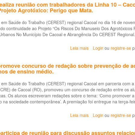
recebe
aliza reunião com trabalhadores da Linha 10 – Cac
visita
rojeto Agrotóxico: Perigo que Mata.
técnica
de
a em Saúde do Trabalho (CEREST) regional Cacoal no dia 16 de nove
Psicóloga
do continuidade ao Projeto “Os Riscos Do Manuseio Dos Agrotóxicos 
de
 Urbanos No Município De Cacoal e Abrangência Do CEREST Regiona
Mineradora
para
Leia mais
sobre
Login
ou
registre-se
p
apresentação
CEREST
das
Cacoal
ações
romove concurso de redação sobre prevenção de ac
realiza
em
unos de ensino médio.
reunião
Saúde
com
Mental
a em Saúde do Trabalho (CEREST) regional Cacoal em parceria com a
trabalhadores
realizadas.
(CRE) de Cacoal (RO), promoveu um concurso de redação entre os al
da
icas. Os alunos escreveram redações sobre o tema: ‘Como promover a
Linha
o na sociedade contemporânea’. A premiação foi entregue na terça-feir
10
–
Cacoal
Leia mais
sobre
Login
ou
registre-se
p
dando
CEREST
continuidade
Cacoal
rticipa de reunião para discussão assuntos relaci
ao
promove