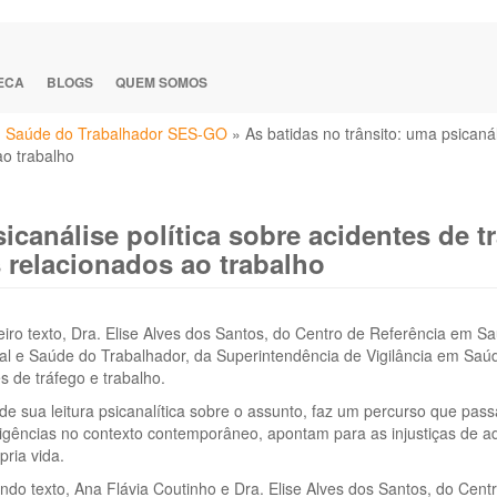
TECA
BLOGS
QUEM SOMOS
em Saúde do Trabalhador SES-GO
»
As batidas no trânsito: uma psicanál
ao trabalho
icanálise política sobre acidentes de t
s relacionados ao trabalho
iro texto, Dra. Elise Alves dos Santos, do Centro de Referência em Sa
al e Saúde do Trabalhador, da Superintendência de Vigilância em Saú
s de tráfego e trabalho.
de sua leitura psicanalítica sobre o assunto, faz um percurso que pa
igências no contexto contemporâneo, apontam para as injustiças de ad
pria vida.
do texto, Ana Flávia Coutinho e Dra. Elise Alves dos Santos, do Cen