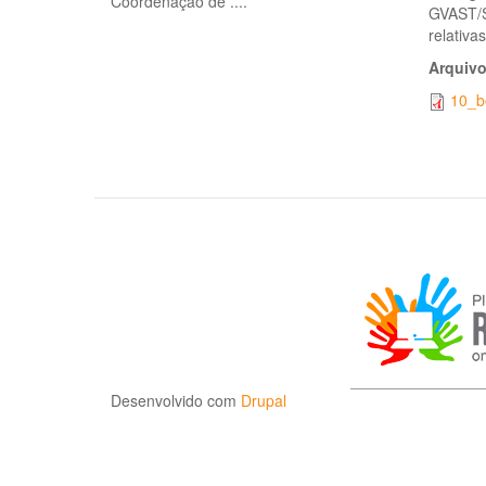
Coordenação de ...
.
GVAST/S
relativa
Arquiv
10_b
Desenvolvido com
Drupal