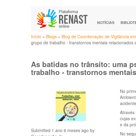
Pular
para
o
NOTÍCIAS
BIBLIO
conteúdo
Você
principal
Início
»
Blogs
»
Blog de Coordenação de Vigilância 
está
grupo de trabalho - transtornos mentais relacionados 
aqui
As batidas no trânsito: uma ps
trabalho - transtornos mentai
No prime
Ambient
acidente
Através 
cujas ex
e da pró
Submitted 1 ano 6 meses ago by
No segun