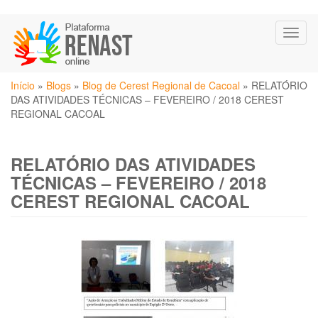
Pular
Toggl
para
naviga
o
conteúdo
Você
principal
Início
»
Blogs
»
Blog de Cerest Regional de Cacoal
»
RELATÓRIO
está
DAS ATIVIDADES TÉCNICAS – FEVEREIRO / 2018 CEREST
aqui
REGIONAL CACOAL
RELATÓRIO DAS ATIVIDADES
TÉCNICAS – FEVEREIRO / 2018
CEREST REGIONAL CACOAL