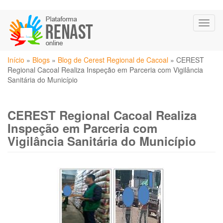
Pular
Toggl
para
naviga
o
conteúdo
Você
principal
Início
»
Blogs
»
Blog de Cerest Regional de Cacoal
»
CEREST
está
Regional Cacoal Realiza Inspeção em Parceria com Vigilância
aqui
Sanitária do Município
CEREST Regional Cacoal Realiza
Inspeção em Parceria com
Vigilância Sanitária do Município