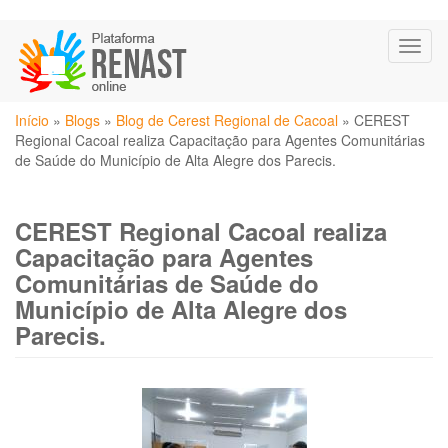
Pular
Toggl
para
naviga
o
conteúdo
Você
principal
Início
»
Blogs
»
Blog de Cerest Regional de Cacoal
»
CEREST
está
Regional Cacoal realiza Capacitação para Agentes Comunitárias
aqui
de Saúde do Município de Alta Alegre dos Parecis.
CEREST Regional Cacoal realiza
Capacitação para Agentes
Comunitárias de Saúde do
Município de Alta Alegre dos
Parecis.