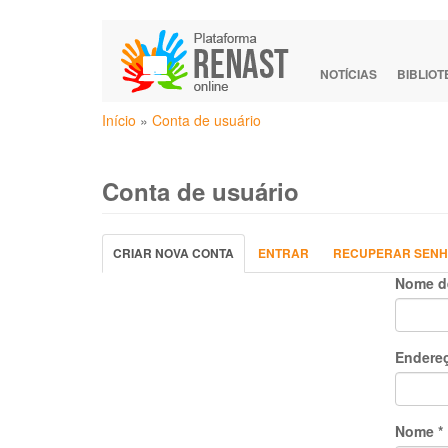
Pular
para
o
NOTÍCIAS
BIBLIO
conteúdo
Você
principal
Início
»
Conta de usuário
está
aqui
Conta de usuário
Abas
CRIAR NOVA CONTA
(ABA
ENTRAR
RECUPERAR SEN
primárias
ATIVA)
Nome d
Endereç
Nome
*