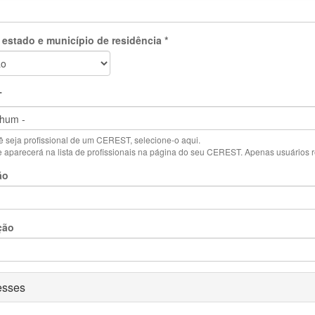
 estado e município de residência
*
T
 seja profissional de um CEREST, selecione-o aqui.
aparecerá na lista de profissionais na página do seu CEREST. Apenas usuários reg
ão
ção
ar
esses