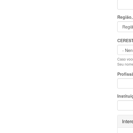
Região,
CERES
Caso você
Seu nome 
Profiss
Institui
Ocult
Inter