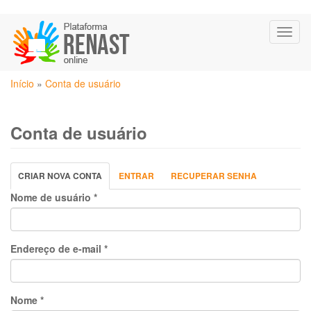
Pular
Toggl
para
naviga
o
conteúdo
Você
principal
Início
»
Conta de usuário
está
aqui
Conta de usuário
Abas
CRIAR NOVA CONTA
(ABA
ENTRAR
RECUPERAR SENHA
primárias
ATIVA)
Nome de usuário
*
Endereço de e-mail
*
Nome
*