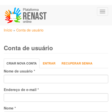
Pular
Toggl
para
naviga
o
conteúdo
Você
principal
Início
»
Conta de usuário
está
aqui
Conta de usuário
Abas
CRIAR NOVA CONTA
(ABA
ENTRAR
RECUPERAR SENHA
primárias
ATIVA)
Nome de usuário
*
Endereço de e-mail
*
Nome
*