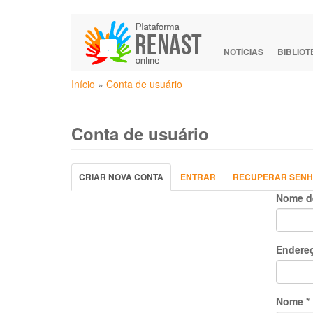
Pular
para
o
NOTÍCIAS
BIBLIO
conteúdo
Você
principal
Início
»
Conta de usuário
está
aqui
Conta de usuário
Abas
CRIAR NOVA CONTA
(ABA
ENTRAR
RECUPERAR SEN
primárias
ATIVA)
Nome d
Endereç
Nome
*