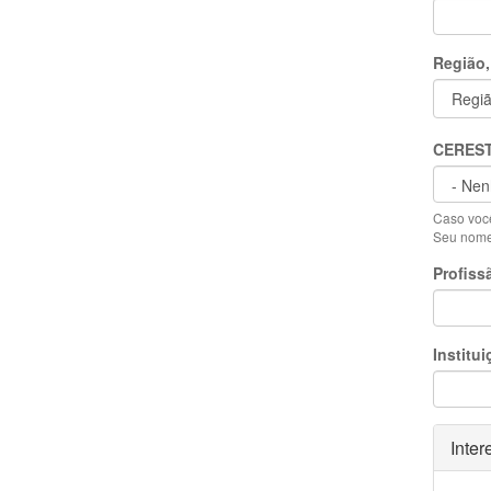
Região,
CERES
Caso você
Seu nome 
Profiss
Institui
Ocult
Inter