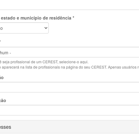
 estado e município de residência
*
T
 seja profissional de um CEREST, selecione-o aqui.
aparecerá na lista de profissionais na página do seu CEREST. Apenas usuários reg
ão
ção
ar
esses