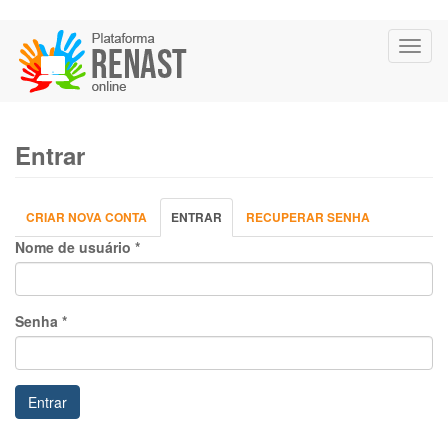
Pular
Toggl
para
naviga
o
conteúdo
principal
Entrar
Abas
CRIAR NOVA CONTA
ENTRAR
(ABA
RECUPERAR SENHA
primárias
ATIVA)
Nome de usuário
*
Senha
*
Entrar