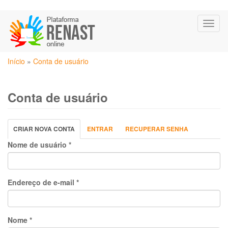
Pular
Toggl
para
naviga
o
conteúdo
Você
principal
Início
»
Conta de usuário
está
aqui
Conta de usuário
Abas
CRIAR NOVA CONTA
(ABA
ENTRAR
RECUPERAR SENHA
primárias
ATIVA)
Nome de usuário
*
Endereço de e-mail
*
Nome
*