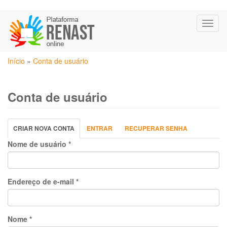
Pular
Toggl
para
naviga
o
conteúdo
Você
principal
Início
»
Conta de usuário
está
aqui
Conta de usuário
Abas
CRIAR NOVA CONTA
(ABA
ENTRAR
RECUPERAR SENHA
primárias
ATIVA)
Nome de usuário
*
Endereço de e-mail
*
Nome
*